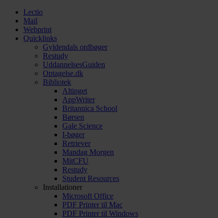
Lectio
Mail
Webprint
Quicklinks
Gyldendals ordbøger
Restudy
UddannelsesGuiden
Optagelse.dk
Bibliotek
Altinget
AppWriter
Britannica School
Børsen
Gale Science
I-bøger
Retriever
Mandag Morgen
MitCFU
Restudy
Student Resources
Installationer
Microsoft Office
PDF Printer til Mac
PDF Printer til Windows