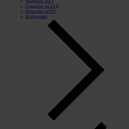
Skolestart 2022
Optagelse på STX
Optagelse på HF
Brobygning