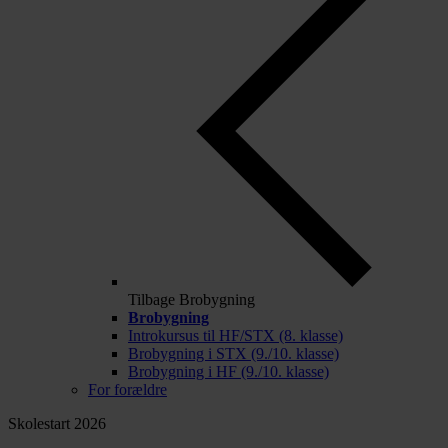
Tilbage
Brobygning
Brobygning
Introkursus til HF/STX (8. klasse)
Brobygning i STX (9./10. klasse)
Brobygning i HF (9./10. klasse)
For forældre
Skolestart 2026