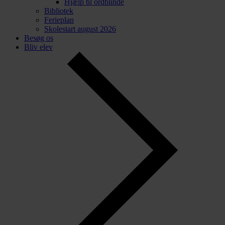
Hjælp til ordblinde
Bibliotek
Ferieplan
Skolestart august 2026
Besøg os
Bliv elev