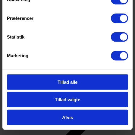
Tilbage
Kontakt
Kontakt
Præferencer
Personale
Find vej
Bestyrelsen
Ledelsen
Statistik
Gennemsigtighed og åbenhed
For elever
Marketing
Tillad alle
Tillad valgte
Afvis