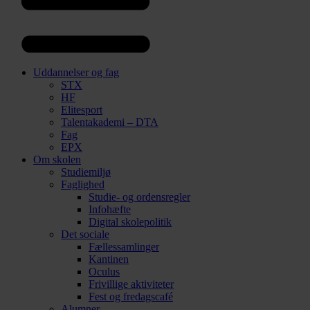
Uddannelser og fag
STX
HF
Elitesport
Talentakademi – DTA
Fag
EPX
Om skolen
Studiemiljø
Faglighed
Studie- og ordensregler
Infohæfte
Digital skolepolitik
Det sociale
Fællessamlinger
Kantinen
Oculus
Frivillige aktiviteter
Fest og fredagscafé
Alumner