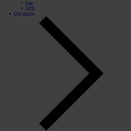
Fag
EPX
Om skolen