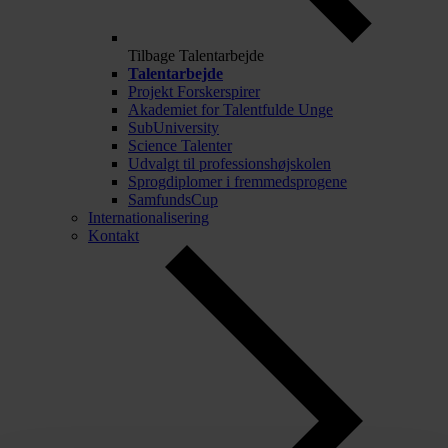
Tilbage
Talentarbejde
Talentarbejde
Projekt Forskerspirer
Akademiet for Talentfulde Unge
SubUniversity
Science Talenter
Udvalgt til professionshøjskolen
Sprogdiplomer i fremmedsprogene
SamfundsCup
Internationalisering
Kontakt