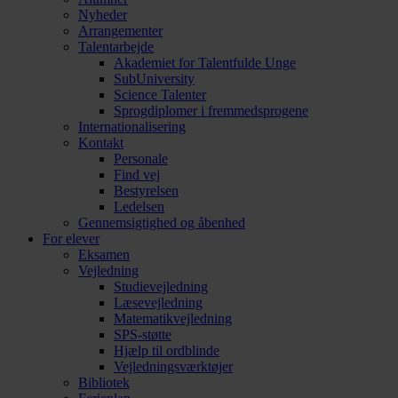
Nyheder
Arrangementer
Talentarbejde
Akademiet for Talentfulde Unge
SubUniversity
Science Talenter
Sprogdiplomer i fremmedsprogene
Internationalisering
Kontakt
Personale
Find vej
Bestyrelsen
Ledelsen
Gennemsigtighed og åbenhed
For elever
Eksamen
Vejledning
Studievejledning
Læsevejledning
Matematikvejledning
SPS-støtte
Hjælp til ordblinde
Vejledningsværktøjer
Bibliotek