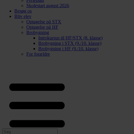
Ferieplan
Skolestart august 2026
Besøg os
Bliv elev
Optagelse på STX
Optagelse på HF
Brobygning
Introkursus til HF/STX (8. klasse)
Brobygning i STX (9./10. klasse)
Brobygning i HF (9./10. klasse)
For forældre