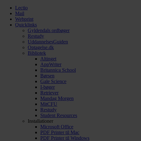
Lectio
Mail
Webprint
Quicklinks
Gyldendals ordbøger
Restudy
UddannelsesGuiden
Optagelse.dk
Bibliotek
Altinget
AppWriter
Britannica School
Børsen
Gale Science
I-bøger
Retriever
Mandag Morgen
MitCFU
Restudy
Student Resources
Installationer
Microsoft Office
PDF Printer til Mac
PDF Printer til Windows