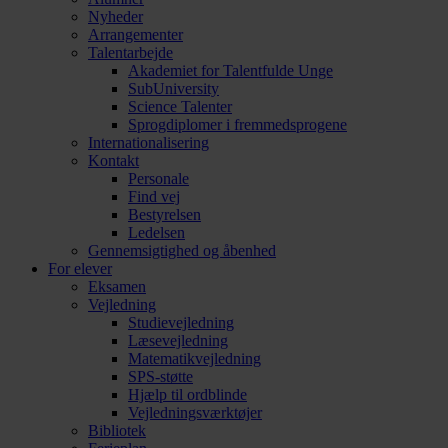
Nyheder
Arrangementer
Talentarbejde
Akademiet for Talentfulde Unge
SubUniversity
Science Talenter
Sprogdiplomer i fremmedsprogene
Internationalisering
Kontakt
Personale
Find vej
Bestyrelsen
Ledelsen
Gennemsigtighed og åbenhed
For elever
Eksamen
Vejledning
Studievejledning
Læsevejledning
Matematikvejledning
SPS-støtte
Hjælp til ordblinde
Vejledningsværktøjer
Bibliotek