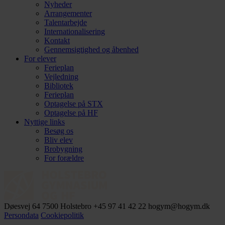
Nyheder
Arrangementer
Talentarbejde
Internationalisering
Kontakt
Gennemsigtighed og åbenhed
For elever
Ferieplan
Vejledning
Bibliotek
Ferieplan
Optagelse på STX
Optagelse på HF
Nyttige links
Besøg os
Bliv elev
Brobygning
For forældre
Døesvej 64
7500 Holstebro
+45 97 41 42 22
hogym@hogym.dk
Persondata
Cookiepolitik