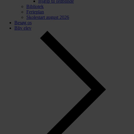
Hjælp til ordblinde
Bibliotek
Ferieplan
Skolestart august 2026
Besøg os
Bliv elev