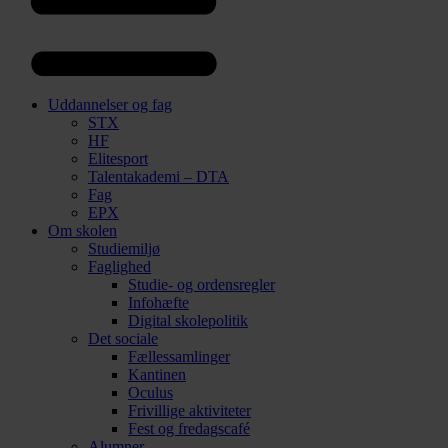
Uddannelser og fag
STX
HF
Elitesport
Talentakademi – DTA
Fag
EPX
Om skolen
Studiemiljø
Faglighed
Studie- og ordensregler
Infohæfte
Digital skolepolitik
Det sociale
Fællessamlinger
Kantinen
Oculus
Frivillige aktiviteter
Fest og fredagscafé
Alumner