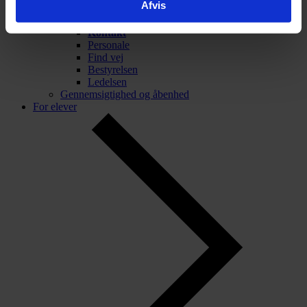
Afvis
Tilbage
Kontakt
Kontakt
Personale
Find vej
Bestyrelsen
Ledelsen
Gennemsigtighed og åbenhed
For elever