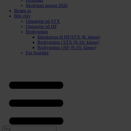
Ferieplan
Skolestart august 2026
Besøg os
Bliv elev
Optagelse på STX
Optagelse på HF
Brobygning
Introkursus til HF/STX (8. klasse)
Brobygning i STX (9./10. klasse)
Brobygning i HF (9./10. klasse)
For forældre