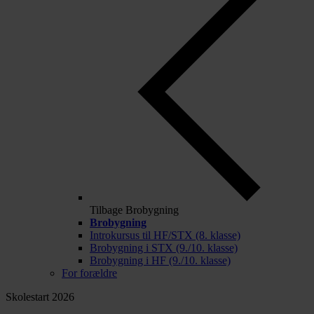
Tilbage
Brobygning
Brobygning
Introkursus til HF/STX (8. klasse)
Brobygning i STX (9./10. klasse)
Brobygning i HF (9./10. klasse)
For forældre
Skolestart 2026