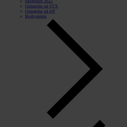
Skolestart 2022
Optagelse på STX
Optagelse på HF
Brobygning