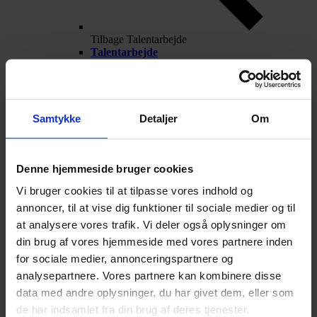
Tilbage
Talentarbejde
Talentarbejde
Projekt Forskerspirer
Akademiet for Talentfulde Unge
SubUniversity
Science Talenter
Udvalgt til professionshøjskolen
Samtykke
Detaljer
Om
Sprogdiplomer i fremmedsprogene
SamfundsCup
Internationalisering
Kontakt
Denne hjemmeside bruger cookies
Vi bruger cookies til at tilpasse vores indhold og
annoncer, til at vise dig funktioner til sociale medier og til
at analysere vores trafik. Vi deler også oplysninger om
din brug af vores hjemmeside med vores partnere inden
for sociale medier, annonceringspartnere og
analysepartnere. Vores partnere kan kombinere disse
data med andre oplysninger, du har givet dem, eller som
de har indsamlet fra din brug af deres tjenester.