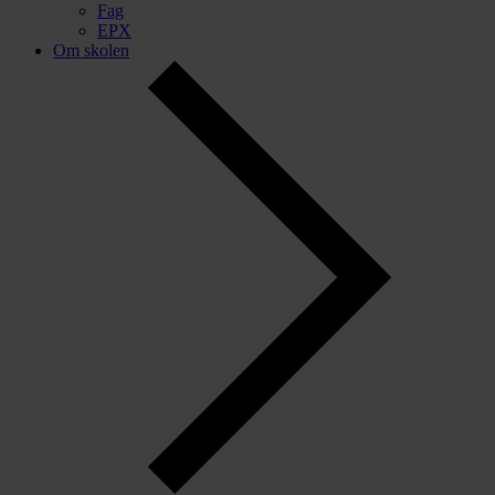
Fag
EPX
Om skolen