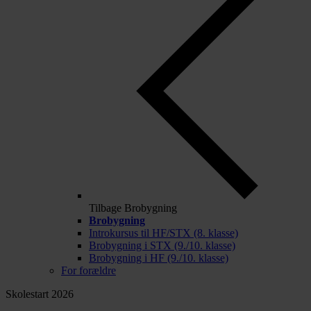
Tilbage
Brobygning
Brobygning
Introkursus til HF/STX (8. klasse)
Brobygning i STX (9./10. klasse)
Brobygning i HF (9./10. klasse)
For forældre
Skolestart 2026