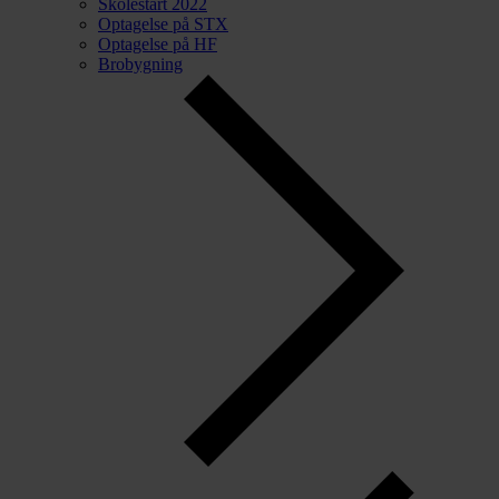
Skolestart 2022
Optagelse på STX
Optagelse på HF
Brobygning