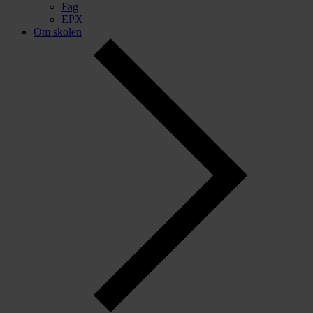
Fag
EPX
Om skolen