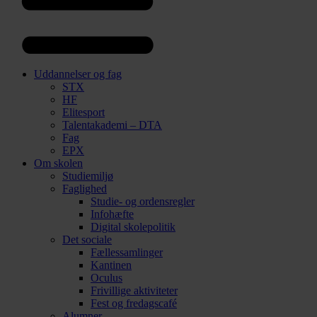
Uddannelser og fag
STX
HF
Elitesport
Talentakademi – DTA
Fag
EPX
Om skolen
Studiemiljø
Faglighed
Studie- og ordensregler
Infohæfte
Digital skolepolitik
Det sociale
Fællessamlinger
Kantinen
Oculus
Frivillige aktiviteter
Fest og fredagscafé
Alumner