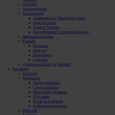
Nyheder
Arrangementer
Talentarbejde
Akademiet for Talentfulde Unge
SubUniversity
Science Talenter
Sprogdiplomer i fremmedsprogene
Internationalisering
Kontakt
Personale
Find vej
Bestyrelsen
Ledelsen
Gennemsigtighed og åbenhed
For elever
Eksamen
Vejledning
Studievejledning
Læsevejledning
Matematikvejledning
SPS-støtte
Hjælp til ordblinde
Vejledningsværktøjer
Bibliotek