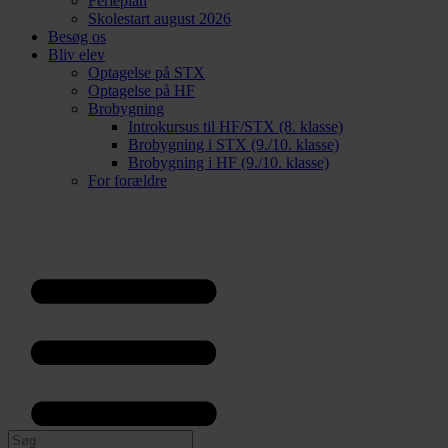
Ferieplan
Skolestart august 2026
Besøg os
Bliv elev
Optagelse på STX
Optagelse på HF
Brobygning
Introkursus til HF/STX (8. klasse)
Brobygning i STX (9./10. klasse)
Brobygning i HF (9./10. klasse)
For forældre