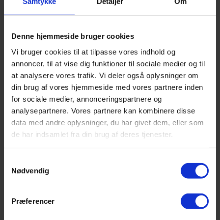
Samtykke
Detaljer
Om
Tilbage
Talentarbejde
Denne hjemmeside bruger cookies
Talentarbejde
Projekt Forskerspirer
Vi bruger cookies til at tilpasse vores indhold og
Akademiet for Talentfulde Unge
SubUniversity
annoncer, til at vise dig funktioner til sociale medier og til
Science Talenter
at analysere vores trafik. Vi deler også oplysninger om
Udvalgt til professionshøjskolen
din brug af vores hjemmeside med vores partnere inden
Sprogdiplomer i fremmedsprogene
SamfundsCup
for sociale medier, annonceringspartnere og
Internationalisering
analysepartnere. Vores partnere kan kombinere disse
Kontakt
data med andre oplysninger, du har givet dem, eller som
de har indsamlet fra din brug af deres tjenester.
Samtykkevalg
Nødvendig
Præferencer