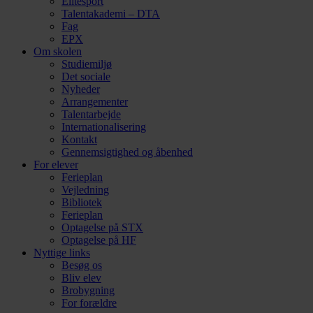
Elitesport
Talentakademi – DTA
Fag
EPX
Om skolen
Studiemiljø
Det sociale
Nyheder
Arrangementer
Talentarbejde
Internationalisering
Kontakt
Gennemsigtighed og åbenhed
For elever
Ferieplan
Vejledning
Bibliotek
Ferieplan
Optagelse på STX
Optagelse på HF
Nyttige links
Besøg os
Bliv elev
Brobygning
For forældre