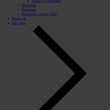
Hjælp til ordblinde
Bibliotek
Ferieplan
Skolestart august 2026
Besøg os
Bliv elev