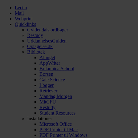
Lectio
Mail
Webprint
Quicklinks
Gyldendals ordbøger
Restudy
UddannelsesGuiden
Optagelse.dk
Bibliotek
Altinget
AppWriter
Britannica School
Børsen
Gale Science
I-bøger
Retriever
Mandag Morgen
MitCFU
Restudy
Student Resources
Installationer
Microsoft Office
PDF Printer til Mac
PDF Printer til Windows