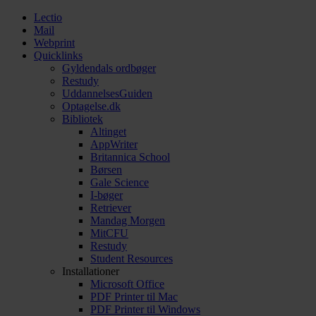
Lectio
Mail
Webprint
Quicklinks
Gyldendals ordbøger
Restudy
UddannelsesGuiden
Optagelse.dk
Bibliotek
Altinget
AppWriter
Britannica School
Børsen
Gale Science
I-bøger
Retriever
Mandag Morgen
MitCFU
Restudy
Student Resources
Installationer
Microsoft Office
PDF Printer til Mac
PDF Printer til Windows