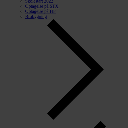
Skolestart 2022
Optagelse på STX
Optagelse på HF
Brobygning