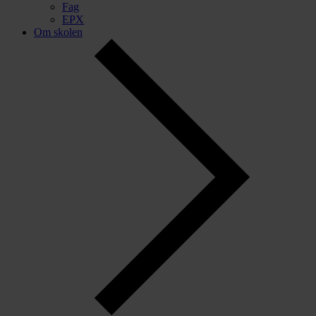
Fag
EPX
Om skolen