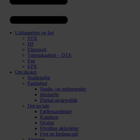
Uddannelser og fag
STX
HF
Elitesport
Talentakademi – DTA
Fag
EPX
Om skolen
Studiemiljø
Faglighed
Studie- og ordensregler
Infohæfte
Digital skolepolitik
Det sociale
Fællessamlinger
Kantinen
Oculus
Frivillige aktiviteter
Fest og fredagscafé
Alumner