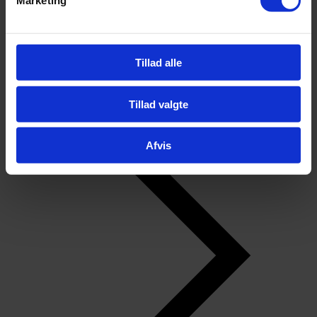
Marketing
Tilbage
Kontakt
Kontakt
Personale
Find vej
Tillad alle
Bestyrelsen
Ledelsen
Gennemsigtighed og åbenhed
Tillad valgte
For elever
Afvis