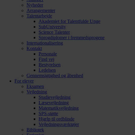
Nyheder
Arrangementer
Talentarbejde
Akademiet for Talentfulde Unge
SubUniversity
Science Talenter
Sprogdiplomer i fremmedsprogene
Internationalisering
Kontakt
Personale
Find vej
Bestyrelsen
Ledelsen
Gennemsigtighed og åbenhed
For elever
Eksamen
Vejledning
Studievejledning
Læsevejledning
Matematikvejledning
SPS-støtte
Hjælp til ordblinde
Vejledningsværktøjer
Bibliotek