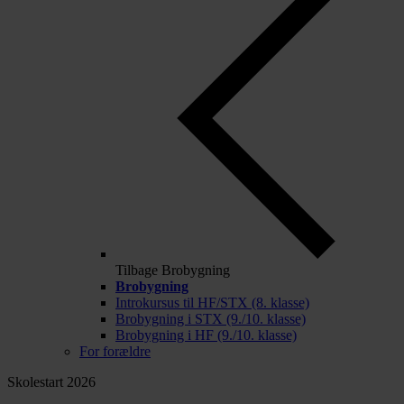
Tilbage
Brobygning
Brobygning
Introkursus til HF/STX (8. klasse)
Brobygning i STX (9./10. klasse)
Brobygning i HF (9./10. klasse)
For forældre
Skolestart 2026