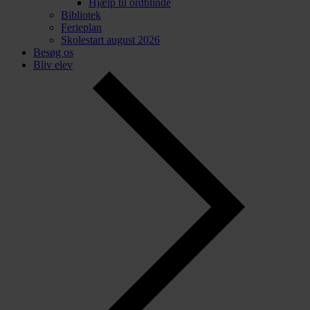
Hjælp til ordblinde
Bibliotek
Ferieplan
Skolestart august 2026
Besøg os
Bliv elev