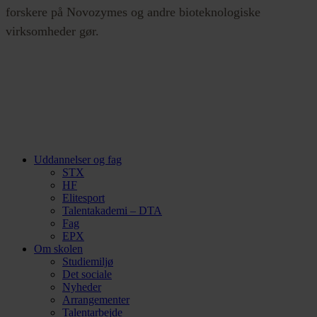
forskere på Novozymes og andre bioteknologiske
virksomheder gør.
Uddannelser og fag
STX
HF
Elitesport
Talentakademi – DTA
Fag
EPX
Om skolen
Studiemiljø
Det sociale
Nyheder
Arrangementer
Talentarbejde