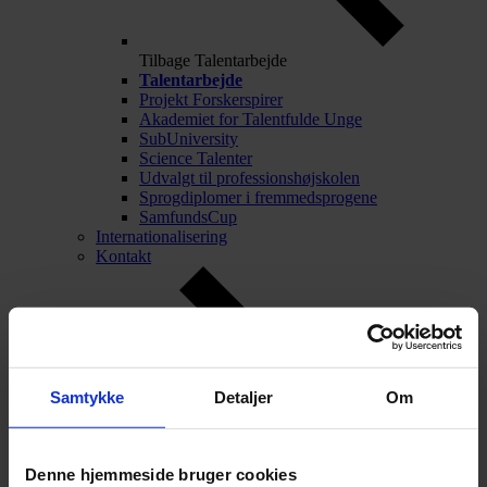
Tilbage
Talentarbejde
Talentarbejde
Projekt Forskerspirer
Akademiet for Talentfulde Unge
SubUniversity
Science Talenter
Udvalgt til professionshøjskolen
Sprogdiplomer i fremmedsprogene
SamfundsCup
Internationalisering
Kontakt
Samtykke
Detaljer
Om
Denne hjemmeside bruger cookies