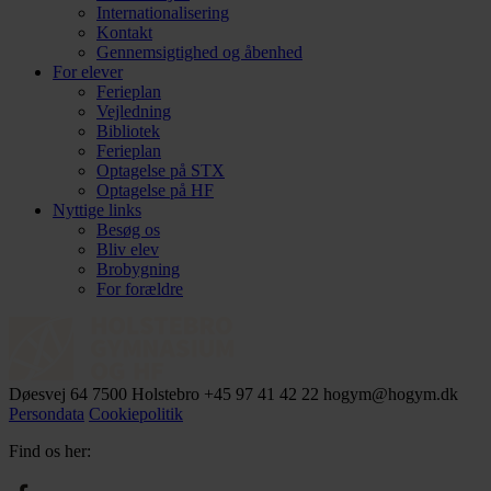
Internationalisering
Kontakt
Gennemsigtighed og åbenhed
For elever
Ferieplan
Vejledning
Bibliotek
Ferieplan
Optagelse på STX
Optagelse på HF
Nyttige links
Besøg os
Bliv elev
Brobygning
For forældre
Døesvej 64
7500 Holstebro
+45 97 41 42 22
hogym@hogym.dk
Persondata
Cookiepolitik
Find os her: