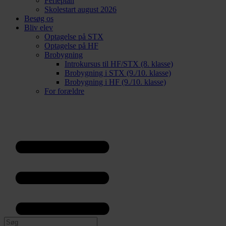
Ferieplan
Skolestart august 2026
Besøg os
Bliv elev
Optagelse på STX
Optagelse på HF
Brobygning
Introkursus til HF/STX (8. klasse)
Brobygning i STX (9./10. klasse)
Brobygning i HF (9./10. klasse)
For forældre