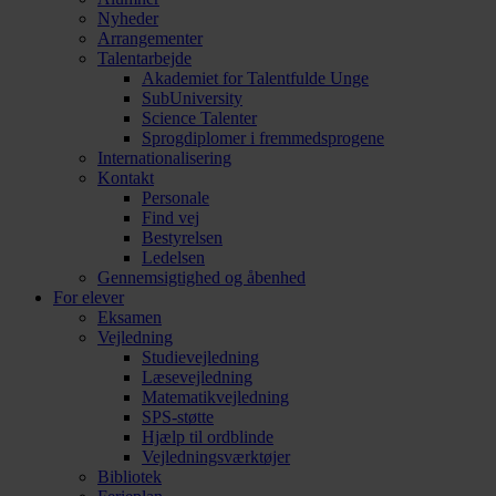
Nyheder
Arrangementer
Talentarbejde
Akademiet for Talentfulde Unge
SubUniversity
Science Talenter
Sprogdiplomer i fremmedsprogene
Internationalisering
Kontakt
Personale
Find vej
Bestyrelsen
Ledelsen
Gennemsigtighed og åbenhed
For elever
Eksamen
Vejledning
Studievejledning
Læsevejledning
Matematikvejledning
SPS-støtte
Hjælp til ordblinde
Vejledningsværktøjer
Bibliotek