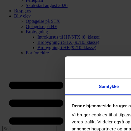
Ferieplan
Skolestart august 2026
Besøg os
Bliv elev
Optagelse på STX
Optagelse på HF
Brobygning
Introkursus til HF/STX (8. klasse)
Brobygning i STX (9./10. klasse)
Brobygning i HF (9./10. klasse)
For forældre
Samtykke
Denne hjemmeside bruger c
Vi bruger cookies til at tilpas
vores trafik. Vi deler også 
annonceringspartnere og anal