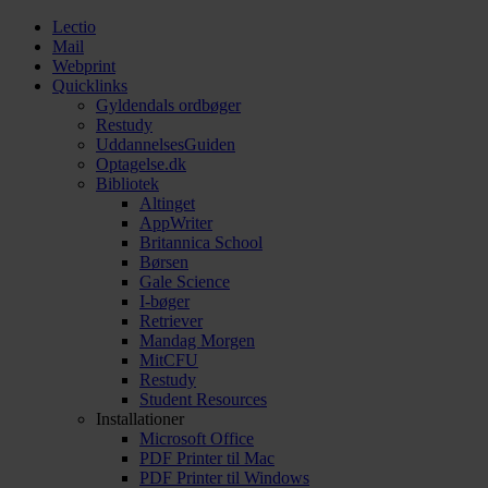
Lectio
Mail
Webprint
Quicklinks
Gyldendals ordbøger
Restudy
UddannelsesGuiden
Optagelse.dk
Bibliotek
Altinget
AppWriter
Britannica School
Børsen
Gale Science
I-bøger
Retriever
Mandag Morgen
MitCFU
Restudy
Student Resources
Installationer
Microsoft Office
PDF Printer til Mac
PDF Printer til Windows