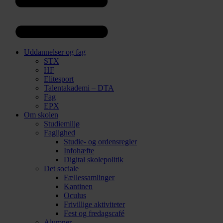
Uddannelser og fag
STX
HF
Elitesport
Talentakademi – DTA
Fag
EPX
Om skolen
Studiemiljø
Faglighed
Studie- og ordensregler
Infohæfte
Digital skolepolitik
Det sociale
Fællessamlinger
Kantinen
Oculus
Frivillige aktiviteter
Fest og fredagscafé
Alumner