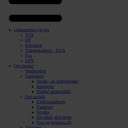
Uddannelser og fag
STX
HF
Elitesport
Talentakademi – DTA
Fag
EPX
Om skolen
Studiemiljø
Faglighed
Studie- og ordensregler
Infohæfte
Digital skolepolitik
Det sociale
Fællessamlinger
Kantinen
Oculus
Frivillige aktiviteter
Fest og fredagscafé
Alumner