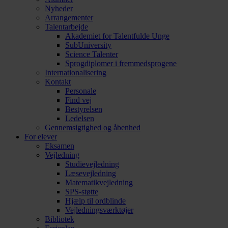
Nyheder
Arrangementer
Talentarbejde
Akademiet for Talentfulde Unge
SubUniversity
Science Talenter
Sprogdiplomer i fremmedsprogene
Internationalisering
Kontakt
Personale
Find vej
Bestyrelsen
Ledelsen
Gennemsigtighed og åbenhed
For elever
Eksamen
Vejledning
Studievejledning
Læsevejledning
Matematikvejledning
SPS-støtte
Hjælp til ordblinde
Vejledningsværktøjer
Bibliotek