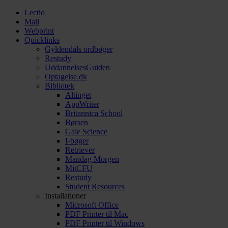
Lectio
Mail
Webprint
Quicklinks
Gyldendals ordbøger
Restudy
UddannelsesGuiden
Optagelse.dk
Bibliotek
Altinget
AppWriter
Britannica School
Børsen
Gale Science
I-bøger
Retriever
Mandag Morgen
MitCFU
Restudy
Student Resources
Installationer
Microsoft Office
PDF Printer til Mac
PDF Printer til Windows