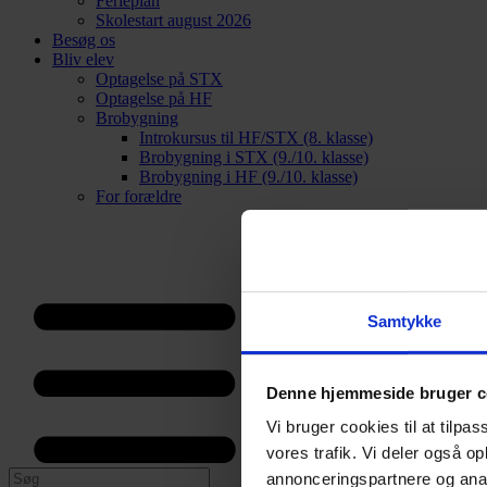
Ferieplan
Skolestart august 2026
Besøg os
Bliv elev
Optagelse på STX
Optagelse på HF
Brobygning
Introkursus til HF/STX (8. klasse)
Brobygning i STX (9./10. klasse)
Brobygning i HF (9./10. klasse)
For forældre
Samtykke
Denne hjemmeside bruger c
Vi bruger cookies til at tilpas
vores trafik. Vi deler også 
annonceringspartnere og anal