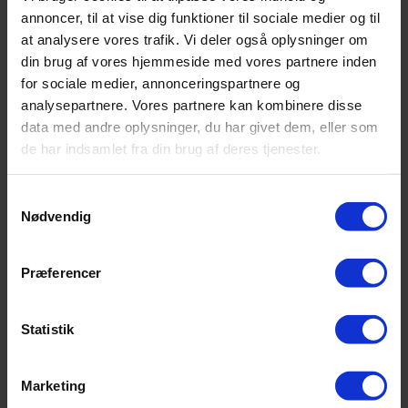
annoncer, til at vise dig funktioner til sociale medier og til
at analysere vores trafik. Vi deler også oplysninger om
Tilbage
Talentarbejde
din brug af vores hjemmeside med vores partnere inden
Talentarbejde
for sociale medier, annonceringspartnere og
Projekt Forskerspirer
Akademiet for Talentfulde Unge
analysepartnere. Vores partnere kan kombinere disse
SubUniversity
data med andre oplysninger, du har givet dem, eller som
Science Talenter
de har indsamlet fra din brug af deres tjenester.
Udvalgt til professionshøjskolen
Sprogdiplomer i fremmedsprogene
SamfundsCup
Samtykkevalg
Internationalisering
Kontakt
Nødvendig
Præferencer
Statistik
Marketing