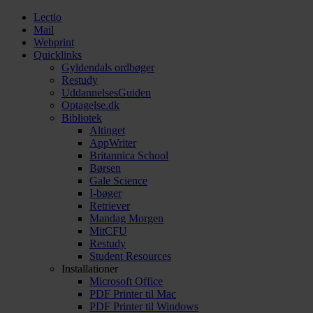
Lectio
Mail
Webprint
Quicklinks
Gyldendals ordbøger
Restudy
UddannelsesGuiden
Optagelse.dk
Bibliotek
Altinget
AppWriter
Britannica School
Børsen
Gale Science
I-bøger
Retriever
Mandag Morgen
MitCFU
Restudy
Student Resources
Installationer
Microsoft Office
PDF Printer til Mac
PDF Printer til Windows