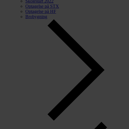
Skolestart 2022
Optagelse på STX
Optagelse på HF
Brobygning