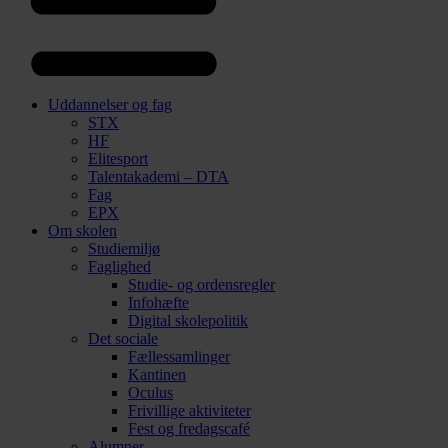
Uddannelser og fag
STX
HF
Elitesport
Talentakademi – DTA
Fag
EPX
Om skolen
Studiemiljø
Faglighed
Studie- og ordensregler
Infohæfte
Digital skolepolitik
Det sociale
Fællessamlinger
Kantinen
Oculus
Frivillige aktiviteter
Fest og fredagscafé
Alumner