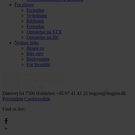
For elever
Ferieplan
Vejledning
Bibliotek
Ferieplan
Optagelse på STX
Optagelse på HF
Nyttige links
Besøg os
Bliv elev
Brobygning
For forældre
Døesvej 64
7500 Holstebro
+45 97 41 42 22
hogym@hogym.dk
Persondata
Cookiepolitik
Find os her: