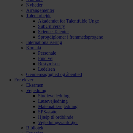
Nyheder
Arrangementer
Talentarbejde
Akademiet for Talentfulde Unge
SubUniversity
Science Talenter
Sprogdiplomer i fremmedsprogene
Internationalisering
Kontakt
Personale
Find vej
Bestyrelsen
Ledelsen
Gennemsigtighed og åbenhed
For elever
Eksamen
Vejledning
Studievejledning
Læsevejledning
Matematikvejledning
SPS-støtte
Hjælp til ordblinde
Vejledningsværktøjer
Bibliotek