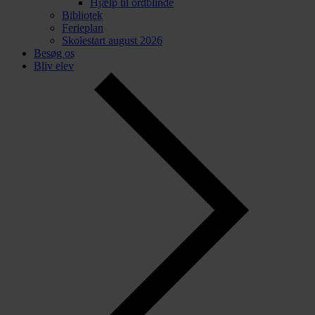
Hjælp til ordblinde
Bibliotek
Ferieplan
Skolestart august 2026
Besøg os
Bliv elev