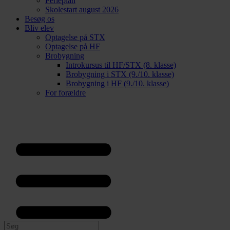
Ferieplan
Skolestart august 2026
Besøg os
Bliv elev
Optagelse på STX
Optagelse på HF
Brobygning
Introkursus til HF/STX (8. klasse)
Brobygning i STX (9./10. klasse)
Brobygning i HF (9./10. klasse)
For forældre