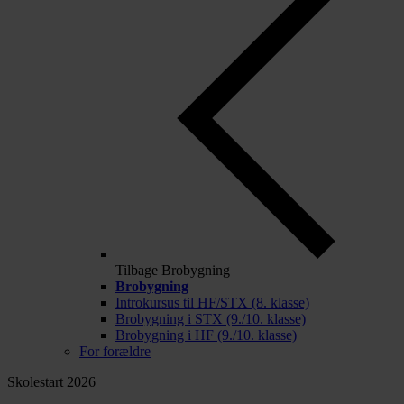
Tilbage
Brobygning
Brobygning
Introkursus til HF/STX (8. klasse)
Brobygning i STX (9./10. klasse)
Brobygning i HF (9./10. klasse)
For forældre
Skolestart 2026