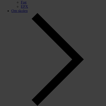
Fag
EPX
Om skolen