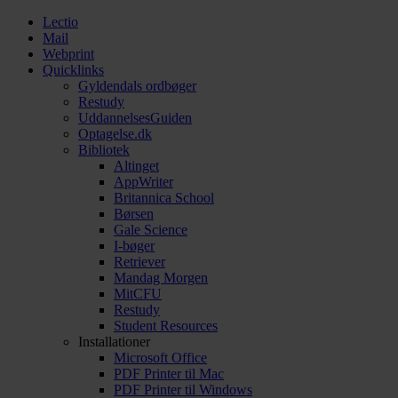
Lectio
Mail
Webprint
Quicklinks
Gyldendals ordbøger
Restudy
UddannelsesGuiden
Optagelse.dk
Bibliotek
Altinget
AppWriter
Britannica School
Børsen
Gale Science
I-bøger
Retriever
Mandag Morgen
MitCFU
Restudy
Student Resources
Installationer
Microsoft Office
PDF Printer til Mac
PDF Printer til Windows