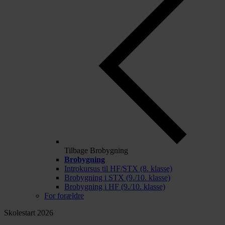
Tilbage
Brobygning
Brobygning
Introkursus til HF/STX (8. klasse)
Brobygning i STX (9./10. klasse)
Brobygning i HF (9./10. klasse)
For forældre
Skolestart 2026