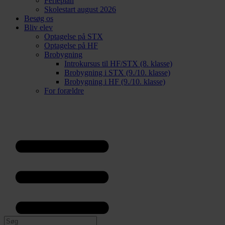
Ferieplan
Skolestart august 2026
Besøg os
Bliv elev
Optagelse på STX
Optagelse på HF
Brobygning
Introkursus til HF/STX (8. klasse)
Brobygning i STX (9./10. klasse)
Brobygning i HF (9./10. klasse)
For forældre