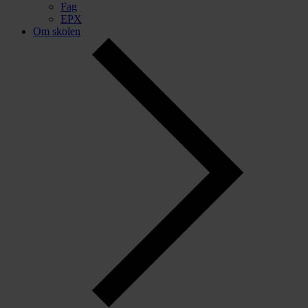
Fag
EPX
Om skolen