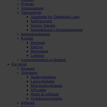
Nyheder
Arrangementer
Talentarbejde
Akademiet for Talentfulde Unge
SubUniversity
Science Talenter
Sprogdiplomer i fremmedsprogene
Internationalisering
Kontakt
Personale
Find vej
Bestyrelsen
Ledelsen
Gennemsigtighed og åbenhed
For elever
Eksamen
Vejledning
Studievejledning
Læsevejledning
Matematikvejledning
SPS-støtte
Hjælp til ordblinde
Vejledningsværktøjer
Bibliotek