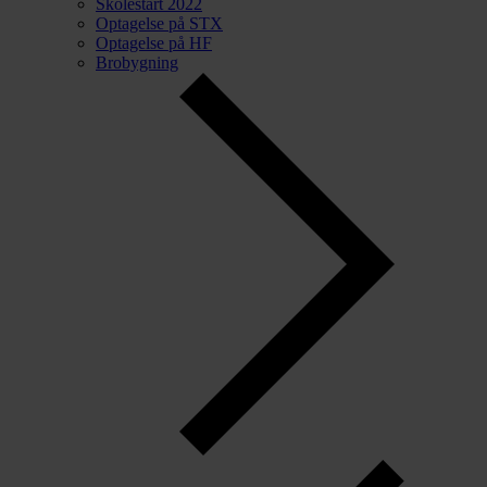
Skolestart 2022
Optagelse på STX
Optagelse på HF
Brobygning