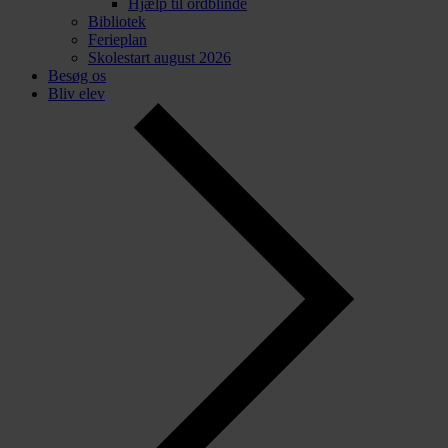
Hjælp til ordblinde
Bibliotek
Ferieplan
Skolestart august 2026
Besøg os
Bliv elev