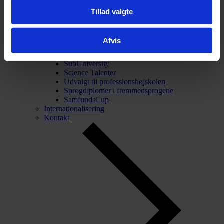
Tillad valgte
Tilbage
Talentarbejde
Talentarbejde
Afvis
Projekt Forskerspirer
Akademiet for Talentfulde Unge
SubUniversity
Science Talenter
Udvalgt til professionshøjskolen
Sprogdiplomer i fremmedsprogene
SamfundsCup
Internationalisering
Kontakt