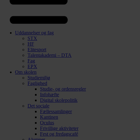
Uddannelser og fag
STX
HF
Elitesport
Talentakademi – DTA
Fag
EPX
Om skolen
Studiemiljø
Faglighed
Studie- og ordensregler
Infohæfte
Digital skolepolitik
Det sociale
Fællessamlinger
Kantinen
Oculus
Frivillige aktiviteter
Fest og fredagscafé
Alumner