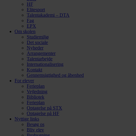
HF
Elitesport
Talentakademi – DTA
Fag
EPX
Om skolen
Studiemiljø
Det sociale
Nyheder
Arrangementer
Talentarbejde
Internationalisering
Kontakt
Gennemsigtighed og åbenhed
For elever
Ferieplan
Vejledning
Bibliotek
Ferieplan
Optagelse på STX
Optagelse på HF
Nyttige links
Besøg os
Bliv elev
Brobygning