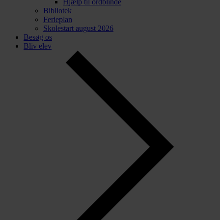
Hjælp til ordblinde
Bibliotek
Ferieplan
Skolestart august 2026
Besøg os
Bliv elev