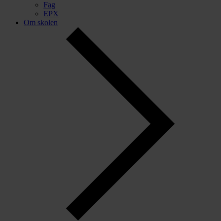
Fag
EPX
Om skolen