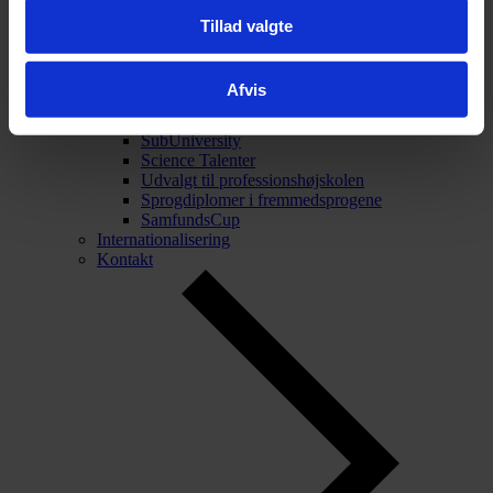
Tillad valgte
Tilbage
Talentarbejde
Talentarbejde
Afvis
Projekt Forskerspirer
Akademiet for Talentfulde Unge
SubUniversity
Science Talenter
Udvalgt til professionshøjskolen
Sprogdiplomer i fremmedsprogene
SamfundsCup
Internationalisering
Kontakt