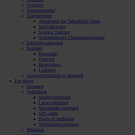
Nyheder
Arrangementer
Talentarbejde
Akademiet for Talentfulde Unge
SubUniversity
Science Talenter
Sprogdiplomer i fremmedsprogene
Internationalisering
Kontakt
Personale
Find vej
Bestyrelsen
Ledelsen
Gennemsigtighed og åbenhed
For elever
Eksamen
Vejledning
Studievejledning
Læsevejledning
Matematikvejledning
SPS-støtte
Hjælp til ordblinde
Vejledningsværktøjer
Bibliotek