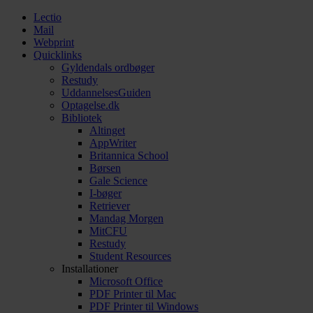
Lectio
Mail
Webprint
Quicklinks
Gyldendals ordbøger
Restudy
UddannelsesGuiden
Optagelse.dk
Bibliotek
Altinget
AppWriter
Britannica School
Børsen
Gale Science
I-bøger
Retriever
Mandag Morgen
MitCFU
Restudy
Student Resources
Installationer
Microsoft Office
PDF Printer til Mac
PDF Printer til Windows