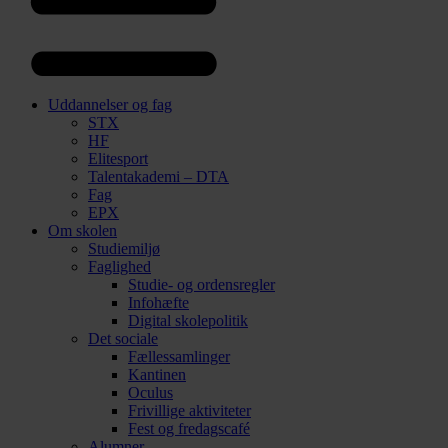
Uddannelser og fag
STX
HF
Elitesport
Talentakademi – DTA
Fag
EPX
Om skolen
Studiemiljø
Faglighed
Studie- og ordensregler
Infohæfte
Digital skolepolitik
Det sociale
Fællessamlinger
Kantinen
Oculus
Frivillige aktiviteter
Fest og fredagscafé
Alumner