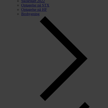
Skolestart 2022
Optagelse på STX
Optagelse på HF
Brobygning