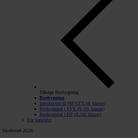
Tilbage
Brobygning
Brobygning
Introkursus til HF/STX (8. klasse)
Brobygning i STX (9./10. klasse)
Brobygning i HF (9./10. klasse)
For forældre
Skolestart 2026