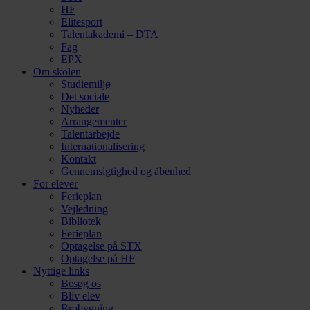
HF
Elitesport
Talentakademi – DTA
Fag
EPX
Om skolen
Studiemiljø
Det sociale
Nyheder
Arrangementer
Talentarbejde
Internationalisering
Kontakt
Gennemsigtighed og åbenhed
For elever
Ferieplan
Vejledning
Bibliotek
Ferieplan
Optagelse på STX
Optagelse på HF
Nyttige links
Besøg os
Bliv elev
Brobygning