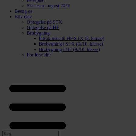
Ferieplan
Skolestart august 2026
Besøg os
Bliv elev
Optagelse på STX
Optagelse på HF
Brobygning
Introkursus til HF/STX (8. klasse)
Brobygning i STX (9./10. klasse)
Brobygning i HF (9./10. klasse)
For forældre