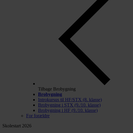
Tilbage
Brobygning
Brobygning
Introkursus til HF/STX (8. klasse)
Brobygning i STX (9./10. klasse)
Brobygning i HF (9./10. klasse)
For forældre
Skolestart 2026