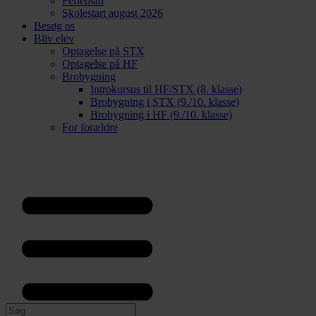
Ferieplan
Skolestart august 2026
Besøg os
Bliv elev
Optagelse på STX
Optagelse på HF
Brobygning
Introkursus til HF/STX (8. klasse)
Brobygning i STX (9./10. klasse)
Brobygning i HF (9./10. klasse)
For forældre