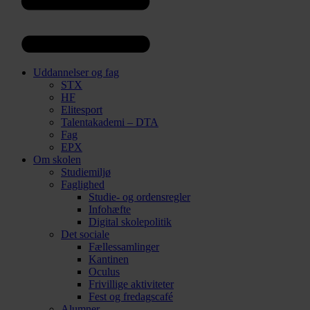
Uddannelser og fag
STX
HF
Elitesport
Talentakademi – DTA
Fag
EPX
Om skolen
Studiemiljø
Faglighed
Studie- og ordensregler
Infohæfte
Digital skolepolitik
Det sociale
Fællessamlinger
Kantinen
Oculus
Frivillige aktiviteter
Fest og fredagscafé
Alumner