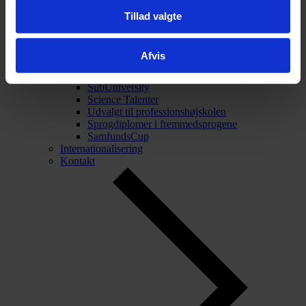
Tillad valgte
Tilbage
Talentarbejde
Talentarbejde
Afvis
Projekt Forskerspirer
Akademiet for Talentfulde Unge
SubUniversity
Science Talenter
Udvalgt til professionshøjskolen
Sprogdiplomer i fremmedsprogene
SamfundsCup
Internationalisering
Kontakt