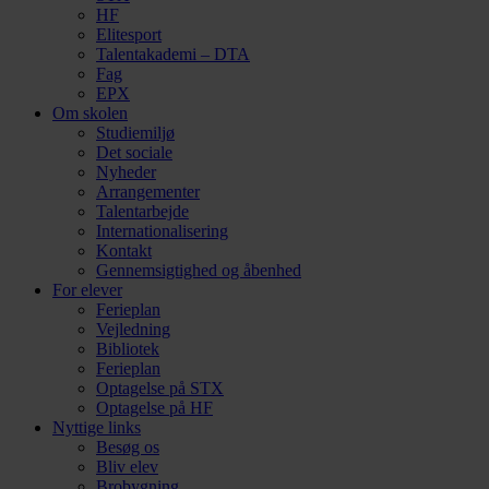
HF
Elitesport
Talentakademi – DTA
Fag
EPX
Om skolen
Studiemiljø
Det sociale
Nyheder
Arrangementer
Talentarbejde
Internationalisering
Kontakt
Gennemsigtighed og åbenhed
For elever
Ferieplan
Vejledning
Bibliotek
Ferieplan
Optagelse på STX
Optagelse på HF
Nyttige links
Besøg os
Bliv elev
Brobygning