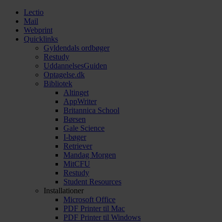
Lectio
Mail
Webprint
Quicklinks
Gyldendals ordbøger
Restudy
UddannelsesGuiden
Optagelse.dk
Bibliotek
Altinget
AppWriter
Britannica School
Børsen
Gale Science
I-bøger
Retriever
Mandag Morgen
MitCFU
Restudy
Student Resources
Installationer
Microsoft Office
PDF Printer til Mac
PDF Printer til Windows