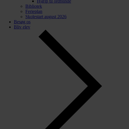
Hjælp til ordblinde
Bibliotek
Ferieplan
Skolestart august 2026
Besøg os
Bliv elev