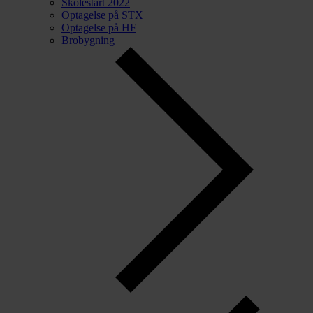
Skolestart 2022
Optagelse på STX
Optagelse på HF
Brobygning