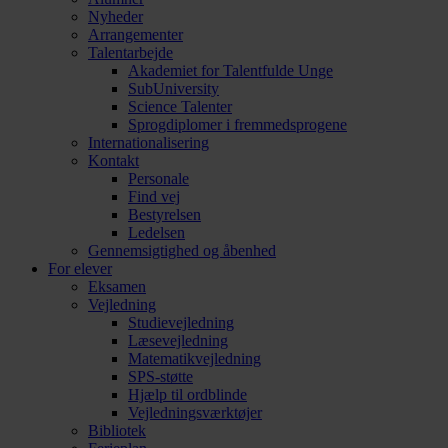
Nyheder
Arrangementer
Talentarbejde
Akademiet for Talentfulde Unge
SubUniversity
Science Talenter
Sprogdiplomer i fremmedsprogene
Internationalisering
Kontakt
Personale
Find vej
Bestyrelsen
Ledelsen
Gennemsigtighed og åbenhed
For elever
Eksamen
Vejledning
Studievejledning
Læsevejledning
Matematikvejledning
SPS-støtte
Hjælp til ordblinde
Vejledningsværktøjer
Bibliotek