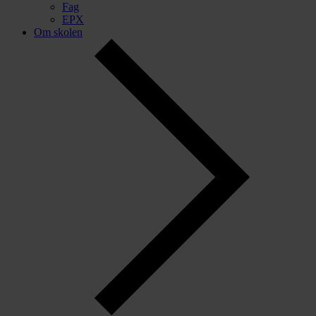
Fag
EPX
Om skolen