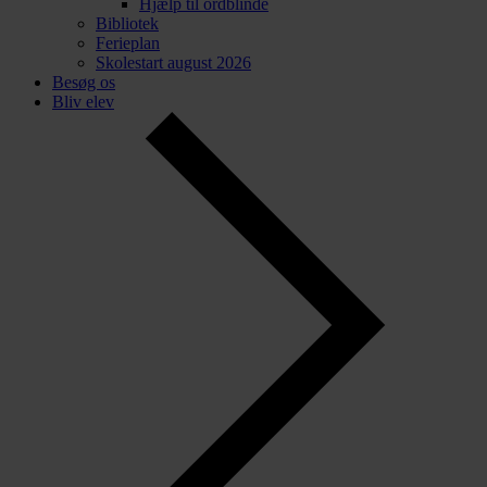
Hjælp til ordblinde
Bibliotek
Ferieplan
Skolestart august 2026
Besøg os
Bliv elev