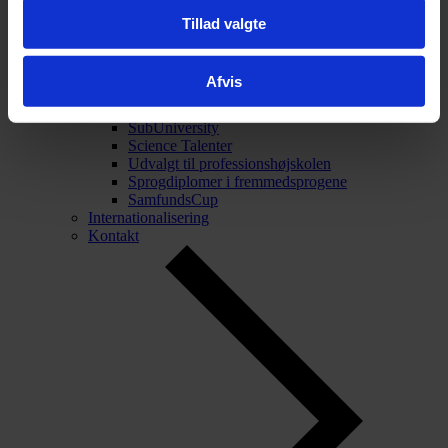
Tillad valgte
Tilbage
Talentarbejde
Talentarbejde
Afvis
Projekt Forskerspirer
Akademiet for Talentfulde Unge
SubUniversity
Science Talenter
Udvalgt til professionshøjskolen
Sprogdiplomer i fremmedsprogene
SamfundsCup
Internationalisering
Kontakt