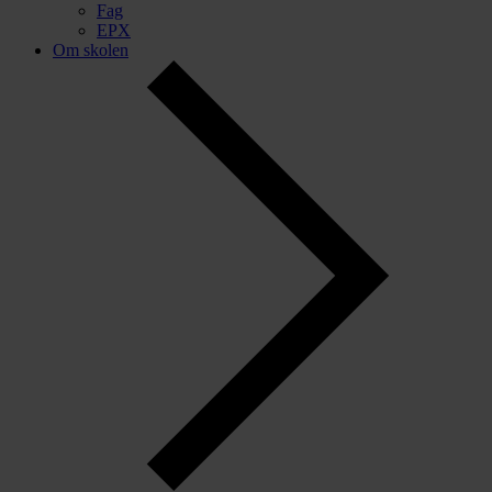
Fag
EPX
Om skolen