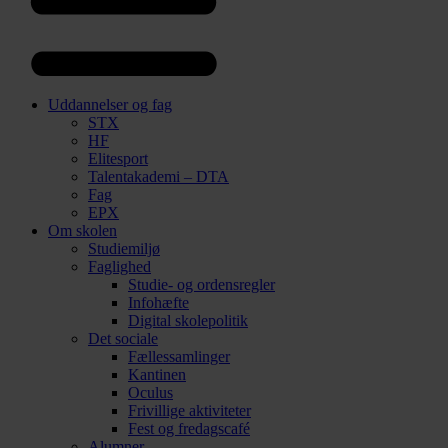
Uddannelser og fag
STX
HF
Elitesport
Talentakademi – DTA
Fag
EPX
Om skolen
Studiemiljø
Faglighed
Studie- og ordensregler
Infohæfte
Digital skolepolitik
Det sociale
Fællessamlinger
Kantinen
Oculus
Frivillige aktiviteter
Fest og fredagscafé
Alumner