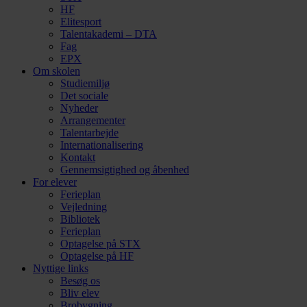
HF
Elitesport
Talentakademi – DTA
Fag
EPX
Om skolen
Studiemiljø
Det sociale
Nyheder
Arrangementer
Talentarbejde
Internationalisering
Kontakt
Gennemsigtighed og åbenhed
For elever
Ferieplan
Vejledning
Bibliotek
Ferieplan
Optagelse på STX
Optagelse på HF
Nyttige links
Besøg os
Bliv elev
Brobygning