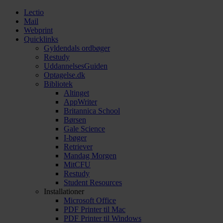
Lectio
Mail
Webprint
Quicklinks
Gyldendals ordbøger
Restudy
UddannelsesGuiden
Optagelse.dk
Bibliotek
Altinget
AppWriter
Britannica School
Børsen
Gale Science
I-bøger
Retriever
Mandag Morgen
MitCFU
Restudy
Student Resources
Installationer
Microsoft Office
PDF Printer til Mac
PDF Printer til Windows