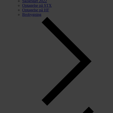
Skolestart 2022
Optagelse på STX
Optagelse på HF
Brobygning