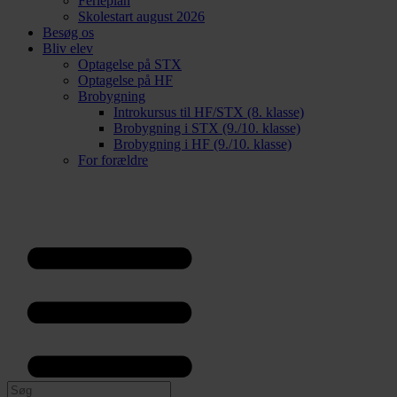
Ferieplan
Skolestart august 2026
Besøg os
Bliv elev
Optagelse på STX
Optagelse på HF
Brobygning
Introkursus til HF/STX (8. klasse)
Brobygning i STX (9./10. klasse)
Brobygning i HF (9./10. klasse)
For forældre