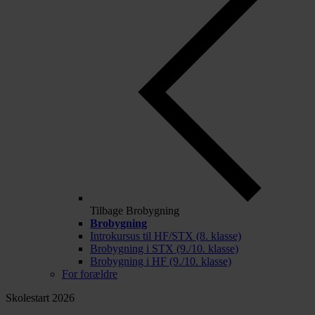
Tilbage
Brobygning
Brobygning
Introkursus til HF/STX (8. klasse)
Brobygning i STX (9./10. klasse)
Brobygning i HF (9./10. klasse)
For forældre
Skolestart 2026