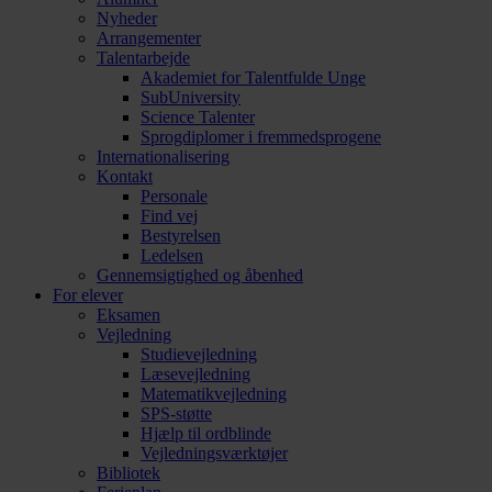
Nyheder
Arrangementer
Talentarbejde
Akademiet for Talentfulde Unge
SubUniversity
Science Talenter
Sprogdiplomer i fremmedsprogene
Internationalisering
Kontakt
Personale
Find vej
Bestyrelsen
Ledelsen
Gennemsigtighed og åbenhed
For elever
Eksamen
Vejledning
Studievejledning
Læsevejledning
Matematikvejledning
SPS-støtte
Hjælp til ordblinde
Vejledningsværktøjer
Bibliotek