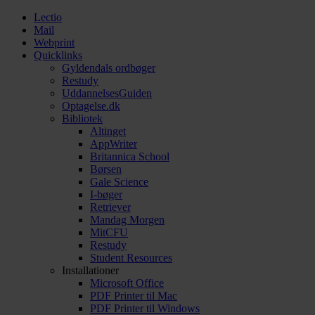
Lectio
Mail
Webprint
Quicklinks
Gyldendals ordbøger
Restudy
UddannelsesGuiden
Optagelse.dk
Bibliotek
Altinget
AppWriter
Britannica School
Børsen
Gale Science
I-bøger
Retriever
Mandag Morgen
MitCFU
Restudy
Student Resources
Installationer
Microsoft Office
PDF Printer til Mac
PDF Printer til Windows