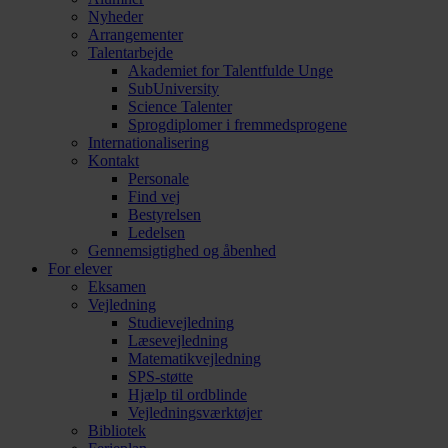
Nyheder
Arrangementer
Talentarbejde
Akademiet for Talentfulde Unge
SubUniversity
Science Talenter
Sprogdiplomer i fremmedsprogene
Internationalisering
Kontakt
Personale
Find vej
Bestyrelsen
Ledelsen
Gennemsigtighed og åbenhed
For elever
Eksamen
Vejledning
Studievejledning
Læsevejledning
Matematikvejledning
SPS-støtte
Hjælp til ordblinde
Vejledningsværktøjer
Bibliotek