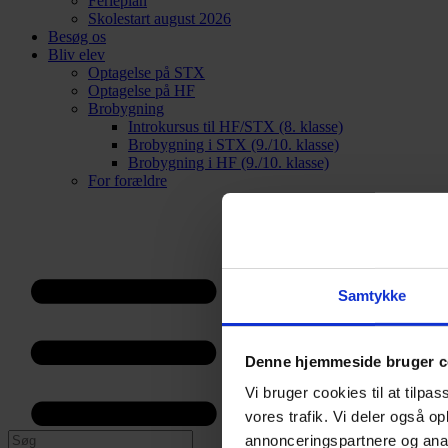
Ferieplan
Skolestart august 2026
Besøg os
Bliv elev
Optagelse på STX
Optagelse på HF
Brobygning
Introkursus til HF/STX (8. klasse)
Brobygning i STX (9./10. klasse)
Brobygning i HF (9./10. klasse)
For forældre
Samtykke
Denne hjemmeside bruger c
Vi bruger cookies til at tilpas
vores trafik. Vi deler også 
annonceringspartnere og anal