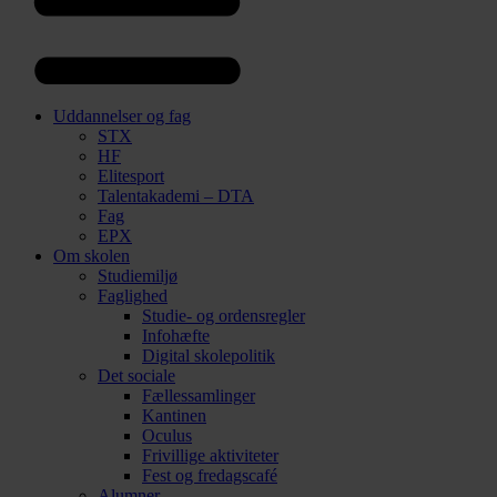
Uddannelser og fag
STX
HF
Elitesport
Talentakademi – DTA
Fag
EPX
Om skolen
Studiemiljø
Faglighed
Studie- og ordensregler
Infohæfte
Digital skolepolitik
Det sociale
Fællessamlinger
Kantinen
Oculus
Frivillige aktiviteter
Fest og fredagscafé
Alumner