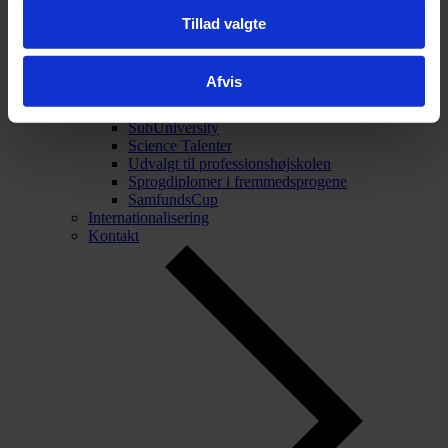
Tillad valgte
Tilbage
Talentarbejde
Talentarbejde
Afvis
Projekt Forskerspirer
Akademiet for Talentfulde Unge
SubUniversity
Science Talenter
Udvalgt til professionshøjskolen
Sprogdiplomer i fremmedsprogene
SamfundsCup
Internationalisering
Kontakt