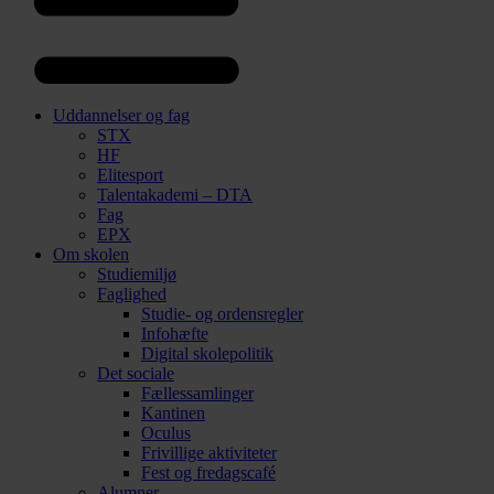
Uddannelser og fag
STX
HF
Elitesport
Talentakademi – DTA
Fag
EPX
Om skolen
Studiemiljø
Faglighed
Studie- og ordensregler
Infohæfte
Digital skolepolitik
Det sociale
Fællessamlinger
Kantinen
Oculus
Frivillige aktiviteter
Fest og fredagscafé
Alumner