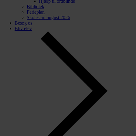
Hjælp til ordblinde
Bibliotek
Ferieplan
Skolestart august 2026
Besøg os
Bliv elev