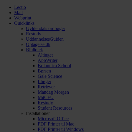
Lectio
Mail
Webprint
Quicklinks
Gyldendals ordbøger
Restudy
UddannelsesGuiden
Optagelse.dk
Bibliotek
Altinget
AppWriter
Britannica School
Børsen
Gale Science
I-bøger
Retriever
Mandag Morgen
MitCFU
Restudy
Student Resources
Installationer
Microsoft Office
PDF Printer til Mac
PDF Printer til Windows