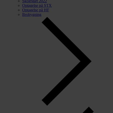
Skolestart 2022
Optagelse på STX
Optagelse på HF
Brobygning