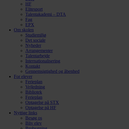
HF
Elitesport
Talentakademi – DTA
Fag
EPX
Om skolen
Studiemiljø
Det sociale
Nyheder
Arrangementer
Talentarbejde
Internationalisering
Kontakt
Gennemsigtighed og åbenhed
For elever
Ferieplan
Vejledning
Bibliotek
Ferieplan
Optagelse på STX
Optagelse på HF
Nyttige links
Besøg os
Bliv elev
Brobygning