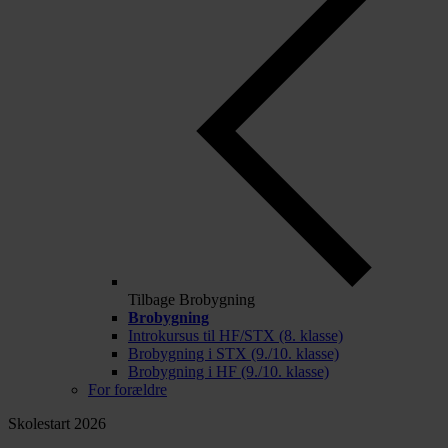
Tilbage
Brobygning
Brobygning
Introkursus til HF/STX (8. klasse)
Brobygning i STX (9./10. klasse)
Brobygning i HF (9./10. klasse)
For forældre
Skolestart 2026