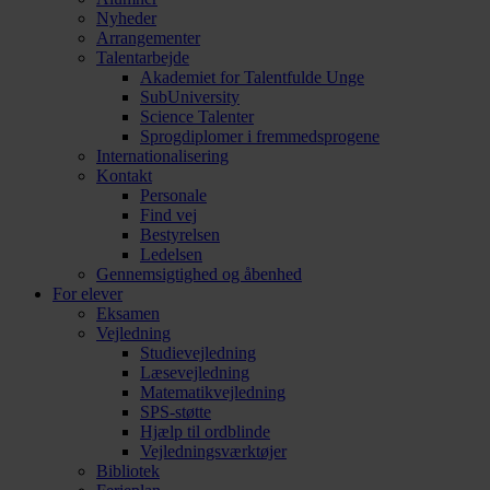
Nyheder
Arrangementer
Talentarbejde
Akademiet for Talentfulde Unge
SubUniversity
Science Talenter
Sprogdiplomer i fremmedsprogene
Internationalisering
Kontakt
Personale
Find vej
Bestyrelsen
Ledelsen
Gennemsigtighed og åbenhed
For elever
Eksamen
Vejledning
Studievejledning
Læsevejledning
Matematikvejledning
SPS-støtte
Hjælp til ordblinde
Vejledningsværktøjer
Bibliotek