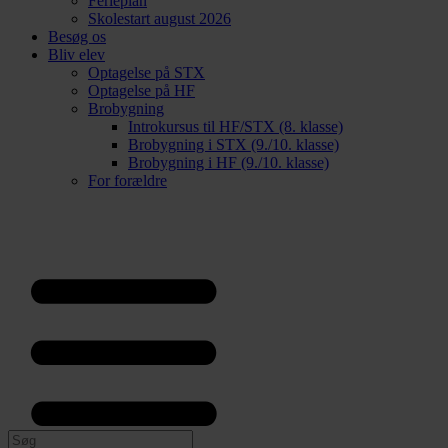
Ferieplan
Skolestart august 2026
Besøg os
Bliv elev
Optagelse på STX
Optagelse på HF
Brobygning
Introkursus til HF/STX (8. klasse)
Brobygning i STX (9./10. klasse)
Brobygning i HF (9./10. klasse)
For forældre