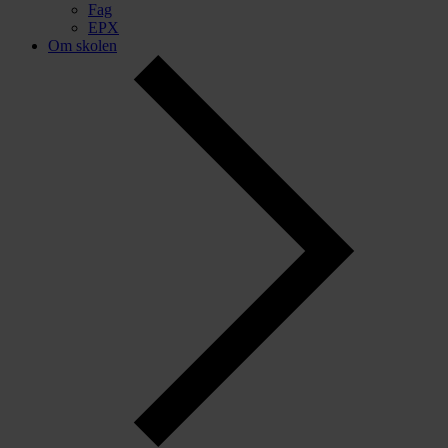
Fag
EPX
Om skolen