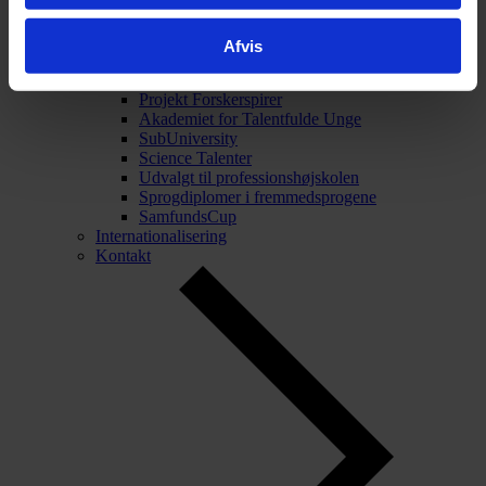
Afvis
Tilbage
Talentarbejde
Talentarbejde
Projekt Forskerspirer
Akademiet for Talentfulde Unge
SubUniversity
Science Talenter
Udvalgt til professionshøjskolen
Sprogdiplomer i fremmedsprogene
SamfundsCup
Internationalisering
Kontakt