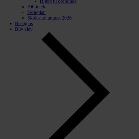
Hjælp til ordblinde
Bibliotek
Ferieplan
Skolestart august 2026
Besøg os
Bliv elev