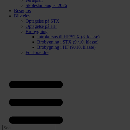
Ferieplan
Skolestart august 2026
Besøg os
Bliv elev
Optagelse på STX
Optagelse på HF
Brobygning
Introkursus til HF/STX (8. klasse)
Brobygning i STX (9./10. klasse)
Brobygning i HF (9./10. klasse)
For forældre