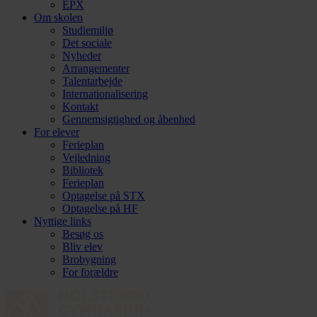
EPX
Om skolen
Studiemiljø
Det sociale
Nyheder
Arrangementer
Talentarbejde
Internationalisering
Kontakt
Gennemsigtighed og åbenhed
For elever
Ferieplan
Vejledning
Bibliotek
Ferieplan
Optagelse på STX
Optagelse på HF
Nyttige links
Besøg os
Bliv elev
Brobygning
For forældre