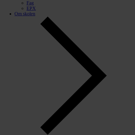
Fag
EPX
Om skolen