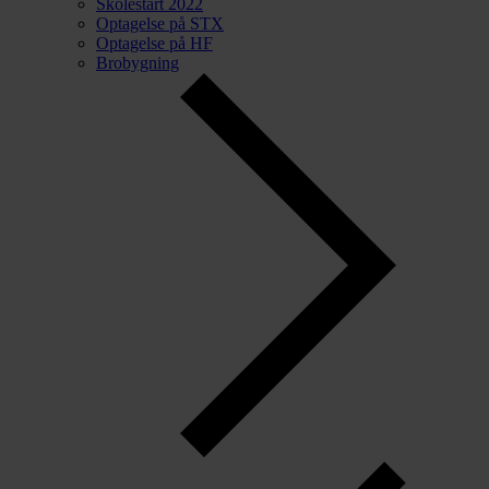
Skolestart 2022
Optagelse på STX
Optagelse på HF
Brobygning