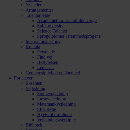
Nyheder
Arrangementer
Talentarbejde
Akademiet for Talentfulde Unge
SubUniversity
Science Talenter
Sprogdiplomer i fremmedsprogene
Internationalisering
Kontakt
Personale
Find vej
Bestyrelsen
Ledelsen
Gennemsigtighed og åbenhed
For elever
Eksamen
Vejledning
Studievejledning
Læsevejledning
Matematikvejledning
SPS-støtte
Hjælp til ordblinde
Vejledningsværktøjer
Bibliotek