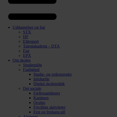
Uddannelser og fag
STX
HF
Elitesport
Talentakademi – DTA
Fag
EPX
Om skolen
Studiemiljø
Faglighed
Studie- og ordensregler
Infohæfte
Digital skolepolitik
Det sociale
Fællessamlinger
Kantinen
Oculus
Frivillige aktiviteter
Fest og fredagscafé
Alumner