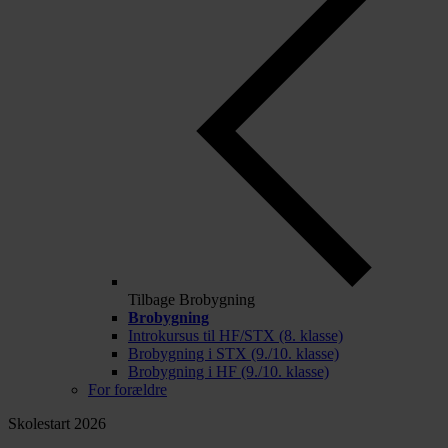
Tilbage
Brobygning
Brobygning
Introkursus til HF/STX (8. klasse)
Brobygning i STX (9./10. klasse)
Brobygning i HF (9./10. klasse)
For forældre
Skolestart 2026