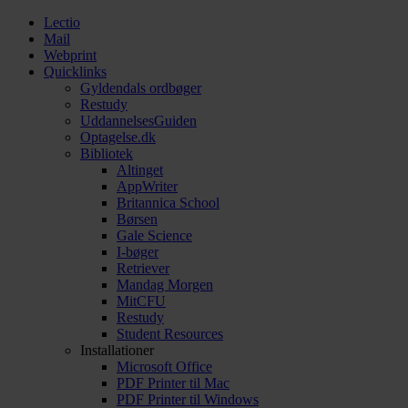
Lectio
Mail
Webprint
Quicklinks
Gyldendals ordbøger
Restudy
UddannelsesGuiden
Optagelse.dk
Bibliotek
Altinget
AppWriter
Britannica School
Børsen
Gale Science
I-bøger
Retriever
Mandag Morgen
MitCFU
Restudy
Student Resources
Installationer
Microsoft Office
PDF Printer til Mac
PDF Printer til Windows